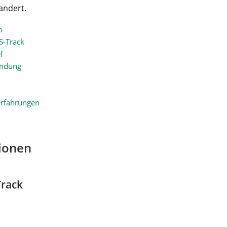
andert.
n
S-Track
f
indung
Erfahrungen
ionen
Track