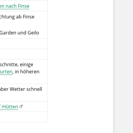
n nach Finse
chtung ab Finse
, Garden und Geilo
chnitte, einige
furten
, in höheren
aber Wetter schnell
-Hütten