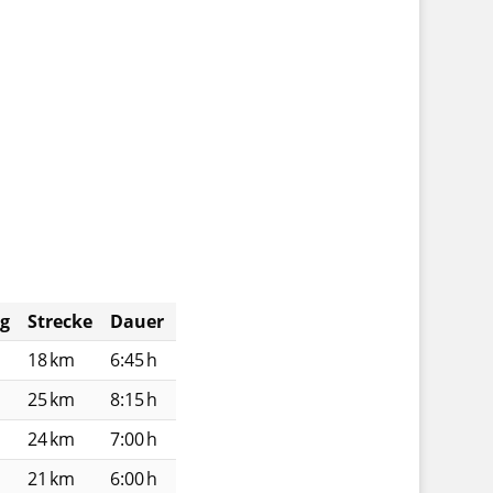
eg
Strecke
Dauer
18 km
6:45 h
25 km
8:15 h
24 km
7:00 h
21 km
6:00 h