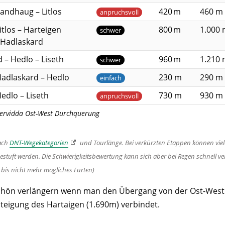
Sandhaug – Litlos
420 m
460 m
anpruchsvoll
itlos – Harteigen
800 m
1.000
schwer
 Hadlaskard
 – Hedlo – Liseth
960 m
1.210
schwer
Hadlaskard – Hedlo
230 m
290 m
einfach
Hedlo – Liseth
730 m
930 m
anpruchsvoll
rvidda Ost-West Durchquerung
nach
DNT-Wegekategorien
und Tourlänge. Bei verkürzten Etappen können viel
stuft werden. Die Schwierigkeitsbewertung kann sich aber bei Regen schnell v
 bis nicht mehr mögliches Furten)
chön verlängern wenn man den Übergang von der Ost-Wes
teigung des Hartaigen (1.690m) verbindet.