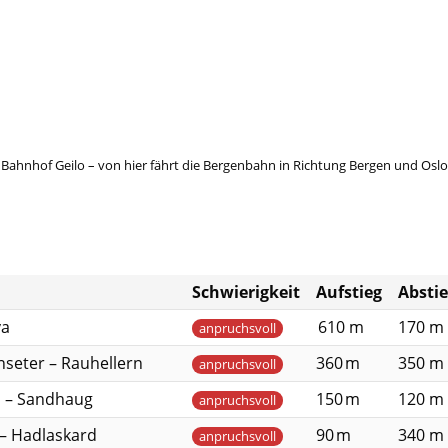
Bahnhof Geilo – von hier fährt die Bergenbahn in Richtung Bergen und Oslo
Schwierigkeit
Aufstieg
Absti
va
610 m
170 m
anpruchsvoll
nseter – Rauhellern
360 m
350 m
anpruchsvoll
n – Sandhaug
150 m
120 m
anpruchsvoll
– Hadlaskard
90 m
340 m
anpruchsvoll