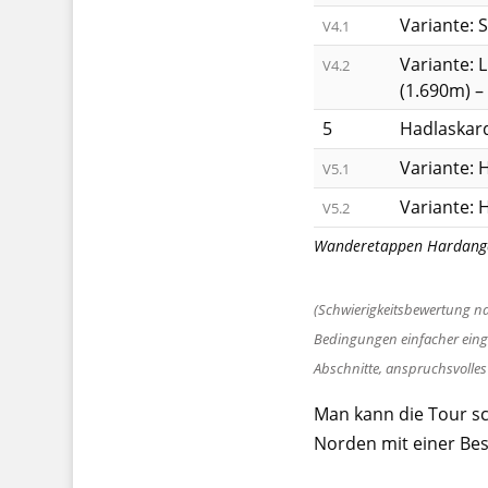
Variante: 
V4.1
Variante: L
V4.2
(1.690m) –
5
Hadlaskard
Variante: 
V5.1
Variante: 
V5.2
Wanderetappen Hardange
(Schwierigkeitsbewertung 
Bedingungen einfacher einge
Abschnitte, anspruchsvolles
Man kann die Tour s
Norden mit einer Bes