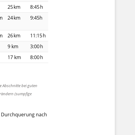
25 km
8:45 h
 m
24 km
9:45h
 m
26 km
11:15 h
9 km
3:00 h
17 km
8:00 h
e Abschnitte bei guten
erändern (sumpfige
t Durchquerung nach