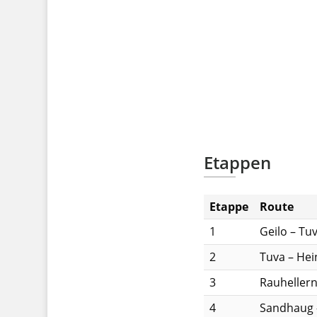
Etappen
Etappe
Route
1
Geilo – Tu
2
Tuva – Hei
3
Rauheller
4
Sandhaug 