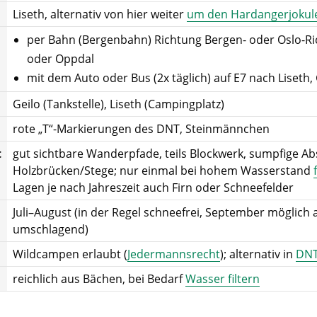
Liseth, alternativ von hier weiter
um den Hardangerjokule
per Bahn (Bergenbahn) Richtung Bergen‑ oder Oslo‑Ri
oder Oppdal
mit dem Auto oder Bus (2x täglich) auf E7 nach Liseth
Geilo (Tankstelle), Liseth (Campingplatz)
rote „T“-Markierungen des DNT, Steinmännchen
t
gut sichtbare Wanderpfade, teils Blockwerk, sumpfige Abs
Holzbrücken/Stege; nur einmal bei hohem Wasserstand
Lagen je nach Jahreszeit auch Firn oder Schneefelder
Juli–August (in der Regel schneefrei, September möglich 
umschlagend)
Wildcampen erlaubt (
Jedermannsrecht
); alternativ in
DNT
reichlich aus Bächen, bei Bedarf
Wasser filtern