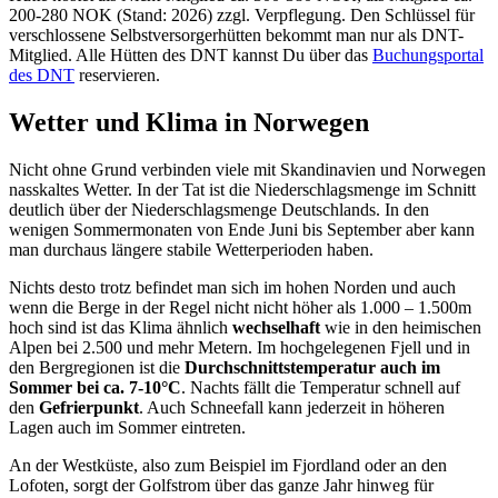
200-280 NOK (Stand: 2026) zzgl. Verpflegung. Den Schlüssel für
verschlossene Selbstversorgerhütten bekommt man nur als DNT-
Mitglied. Alle Hütten des DNT kannst Du über das
Buchungsportal
des DNT
reservieren.
Wetter und Klima in Norwegen
Nicht ohne Grund verbinden viele mit Skandinavien und Norwegen
nasskaltes Wetter. In der Tat ist die Niederschlagsmenge im Schnitt
deutlich über der Niederschlagsmenge Deutschlands. In den
wenigen Sommermonaten von Ende Juni bis September aber kann
man durchaus längere stabile Wetterperioden haben.
Nichts desto trotz befindet man sich im hohen Norden und auch
wenn die Berge in der Regel nicht nicht höher als 1.000 – 1.500m
hoch sind ist das Klima ähnlich
wechselhaft
wie in den heimischen
Alpen bei 2.500 und mehr Metern. Im hochgelegenen Fjell und in
den Bergregionen ist die
Durchschnittstemperatur auch im
Sommer bei ca. 7-10°C
. Nachts fällt die Temperatur schnell auf
den
Gefrierpunkt
. Auch Schneefall kann jederzeit in höheren
Lagen auch im Sommer eintreten.
An der Westküste, also zum Beispiel im Fjordland oder an den
Lofoten, sorgt der Golfstrom über das ganze Jahr hinweg für