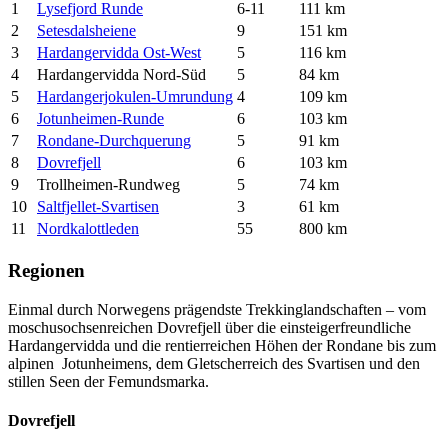
1
Lysefjord Runde
6-11
111 km
2
Setesdalsheiene
9
151 km
3
Hardangervidda Ost-West
5
116 km
4
Hardangervidda Nord-Süd
5
84 km
5
Hardangerjokulen-Umrundung
4
109 km
6
Jotunheimen-Runde
6
103 km
7
Rondane-Durchquerung
5
91 km
8
Dovrefjell
6
103 km
9
Trollheimen-Rundweg
5
74 km
10
Saltfjellet-Svartisen
3
61 km
11
Nordkalottleden
55
800 km
Regionen
Einmal durch Norwegens prägendste Trekkinglandschaften – vom
moschusochsenreichen Dovrefjell über die einsteigerfreundliche
Hardangervidda und die rentierreichen Höhen der Rondane bis zum
alpinen Jotunheimens, dem Gletscherreich des Svartisen und den
stillen Seen der Femundsmarka.
Dovrefjell