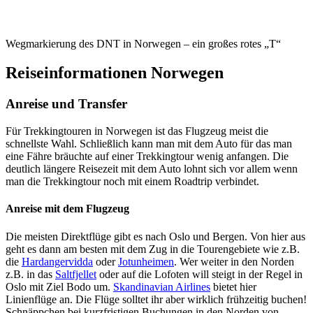
Wegmarkierung des DNT in Norwegen – ein großes rotes „T“
Reiseinformationen Norwegen
Anreise und Transfer
Für Trekkingtouren in Norwegen ist das Flugzeug meist die
schnellste Wahl. Schließlich kann man mit dem Auto für das man
eine Fähre bräuchte auf einer Trekkingtour wenig anfangen. Die
deutlich längere Reisezeit mit dem Auto lohnt sich vor allem wenn
man die Trekkingtour noch mit einem Roadtrip verbindet.
Anreise mit dem Flugzeug
Die meisten Direktflüge gibt es nach Oslo und Bergen. Von hier aus
geht es dann am besten mit dem Zug in die Tourengebiete wie z.B.
die
Hardangervidda
oder
Jotunheimen
. Wer weiter in den Norden
z.B. in das
Saltfjellet
oder auf die Lofoten will steigt in der Regel in
Oslo mit Ziel Bodo um.
Skandinavian Airlines
bietet hier
Linienflüge an. Die Flüge solltet ihr aber wirklich frühzeitig buchen!
Schnäppchen bei kurzfristigen Buchungen in den Norden von