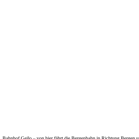
Bahnhof Geilo – von hier fährt die Bergenbahn in Richtung Bergen 