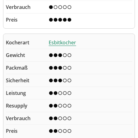
●○○○○
●●●●●
Esbitkocher
●●●○○
●●●○○
●●●○○
●●○○○
●●○○○
●●○○○
●●○○○