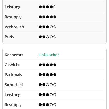
●●●●○
●●●●●
●●●○○
●●○○○
Holzkocher
●●●●●
●●●●●
●●○○○
●●●○○
●●●○○