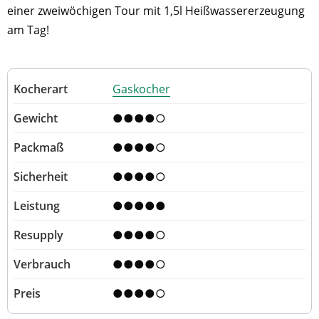
einer zweiwöchigen Tour mit 1,5l Heißwassererzeugung
am Tag!
Gaskocher
●●●●○
●●●●○
●●●●○
●●●●●
●●●●○
●●●●○
●●●●○