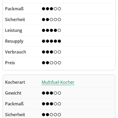
●●●○○
●●○○○
●●●●○
●●●●●
●●●○○
●●○○○
Multifuel-Kocher
●●●○○
●●●○○
●●○○○