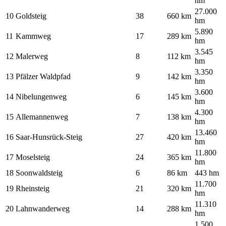
hm
27.000
10
Goldsteig
38
660 km
hm
5.890
11
Kammweg
17
289 km
hm
3.545
12
Malerweg
8
112 km
hm
3.350
13
Pfälzer Waldpfad
9
142 km
hm
3.600
14
Nibelungenweg
6
145 km
hm
4.300
15
Allemannenweg
7
138 km
hm
13.460
16
Saar-Hunsrück-Steig
27
420 km
hm
11.800
17
Moselsteig
24
365 km
hm
18
Soonwaldsteig
6
86 km
443 hm
11.700
19
Rheinsteig
21
320 km
hm
11.310
20
Lahnwanderweg
14
288 km
hm
1.500