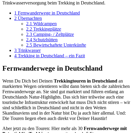
Trinkwasserversorgung beim Trekking in Deutschland.
1
Fernwanderwege in Deutschland
2
Übernachten
2.1
Wildcampen
2.2
Trekkingplätze
2.3
Camping- / Zeltplätze
2.4
Schutzhütten
2.5
Bewirtschaftete Unterkünfte
3
Trinkwasser
4
Trekking in Deutschland – ein Fazit
Fernwanderwege in Deutschland
Wenn Du Dich bei Deinen
Trekkingtouren in Deutschland
an
markierten Wegen orientieren willst dann bieten sich die zahlreichen
Fernwanderwege an. Sie sind gut markiert und führen entlang an
Deutschlands Natur-Highlights. Das sich hier teilweise auch eine
touristische Infrastruktur entwickelt hat muss Dich nicht stören – wir
sind schließlich in Deutschland und nicht in den Weiten
Skandinaviens und in der Natur bist Du ja auch hier allemal. Und:
Die Touren liegen eben auch direkt vor Deiner Haustür!
Aber jetzt zu den Touren: Hier mehr als 30
Fernwanderwege mit