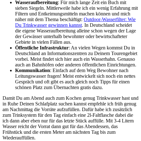
Wasseraufbereitung
: Für mich lange Zeit ein Buch mit
sieben Siegeln. Mittlerweile habe ich ein wenig Erfahrung mit
Filtern und Entkeimungsmitteln machen können und mich
näher mit dem Thema beschäftigt:
Outdoor-Wasserfilter: Wie
Du Trinkwasser gewinnen kannst
. In Deutschland scheidet
die eigene Wasseraufbereitung alleine schon wegen der Lage
der Gewässer unterhalb bewohnter oder bewirtschafteter
Gebiete in vielen Fällen aus.
Öffentliche Infrastruktur
: An vielen Wegen kommst Du in
Deutschland an Informationszentren zu Deinem Tourengebiet
vorbei. Meist findet sich hier auch ein Wasserhahn. Genauso
auch an Bahnhöfen oder anderen öffentlichen Einrichtungen.
Kommunikation
: Einfach auf dem Weg Bewohner nach
Leitungswasser fragen! Meist entwickelt sich noch ein nettes
Gespräch und oft gibt es auch gleich noch Tipps für einen
schönen Platz zum Übernachten gratis dazu.
Damit Du am Abend auch zum Kochen genug Trinkwasser hast und
in Ruhe Deinen Schlafplatz suchen kannst empfehle ich früh genug
am Nachmittag die Vorräte aufzufüllen. Dafür habe ich zusätzlich
zum Trinksystem für den Tag einfach eine 2l-Faltflasche dabei die
ich dann aber eben nur für das letzte Stück auffülle. Mit 3-4 Litern
Wasser reicht der Vorrat dann gut für das Abendessen, das
Frühstück und die ersten Meter am nächsten Tag bis zum
Wiederauffüllen.