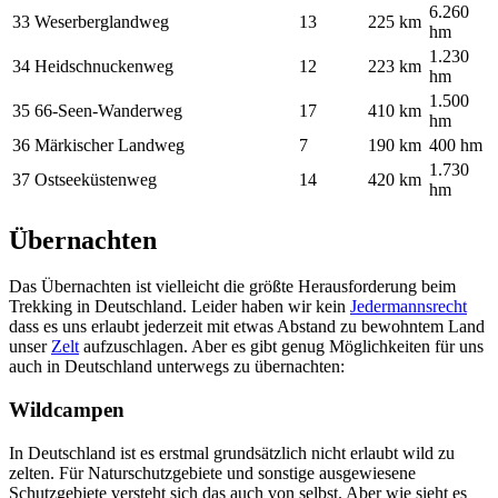
6.260
33
Weserberglandweg
13
225 km
hm
1.230
34
Heidschnuckenweg
12
223 km
hm
1.500
35
66-Seen-Wanderweg
17
410 km
hm
36
Märkischer Landweg
7
190 km
400 hm
1.730
37
Ostseeküstenweg
14
420 km
hm
Übernachten
Das Übernachten ist vielleicht die größte Herausforderung beim
Trekking in Deutschland. Leider haben wir kein
Jedermannsrecht
dass es uns erlaubt jederzeit mit etwas Abstand zu bewohntem Land
unser
Zelt
aufzuschlagen. Aber es gibt genug Möglichkeiten für uns
auch in Deutschland unterwegs zu übernachten:
Wildcampen
In Deutschland ist es erstmal grundsätzlich nicht erlaubt wild zu
zelten. Für Naturschutzgebiete und sonstige ausgewiesene
Schutzgebiete versteht sich das auch von selbst. Aber wie sieht es