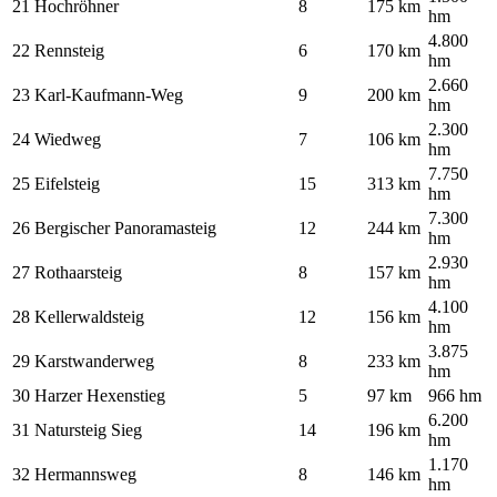
21
Hochröhner
8
175 km
hm
4.800
22
Rennsteig
6
170 km
hm
2.660
23
Karl-Kaufmann-Weg
9
200 km
hm
2.300
24
Wiedweg
7
106 km
hm
7.750
25
Eifelsteig
15
313 km
hm
7.300
26
Bergischer Panoramasteig
12
244 km
hm
2.930
27
Rothaarsteig
8
157 km
hm
4.100
28
Kellerwaldsteig
12
156 km
hm
3.875
29
Karstwanderweg
8
233 km
hm
30
Harzer Hexenstieg
5
97 km
966 hm
6.200
31
Natursteig Sieg
14
196 km
hm
1.170
32
Hermannsweg
8
146 km
hm