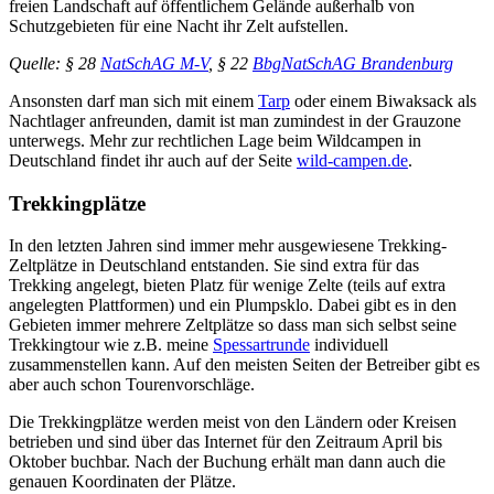
freien Landschaft auf öffentlichem Gelände außerhalb von
Schutzgebieten für eine Nacht ihr Zelt aufstellen.
Quelle: § 28
NatSchAG M-V
, § 22
BbgNatSchAG Brandenburg
Ansonsten darf man sich mit einem
Tarp
oder einem Biwaksack als
Nachtlager anfreunden, damit ist man zumindest in der Grauzone
unterwegs. Mehr zur rechtlichen Lage beim Wildcampen in
Deutschland findet ihr auch auf der Seite
wild-campen.de
.
Trekkingplätze
In den letzten Jahren sind immer mehr ausgewiesene Trekking-
Zeltplätze in Deutschland entstanden. Sie sind extra für das
Trekking angelegt, bieten Platz für wenige Zelte (teils auf extra
angelegten Plattformen) und ein Plumpsklo. Dabei gibt es in den
Gebieten immer mehrere Zeltplätze so dass man sich selbst seine
Trekkingtour wie z.B. meine
Spessartrunde
individuell
zusammenstellen kann. Auf den meisten Seiten der Betreiber gibt es
aber auch schon Tourenvorschläge.
Die Trekkingplätze werden meist von den Ländern oder Kreisen
betrieben und sind über das Internet für den Zeitraum April bis
Oktober buchbar. Nach der Buchung erhält man dann auch die
genauen Koordinaten der Plätze.