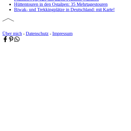
Hüttentouren in den Ostalpen: 35 Mehrtagestouren
Biwak- und Trekkingplätze in Deutschland: mit Karte!
Über mich
-
Datenschutz
-
Impressum