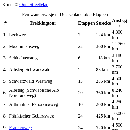
Karte: ©
OpenStreetMap
Fernwanderwege in Deutschland ab 5 Etappen
Anstieg
#
Trekkingtour
Etappen
Strecke
↑
4.300
1
Lechweg
7
124 km
hm
12.760
2
Maximiliansweg
22
360 km
hm
3.180
3
Schluchtensteig
6
118 km
hm
2.700
4
Albsteig Schwarzwald
5
83 km
hm
4.500
5
Schwarzwald-Westweg
13
285 km
hm
Albsteig (Schwäbische Alb
8.240
6
20
360 km
Nordrandweg)
hm
4.250
7
Althmühltal Panoramaweg
10
200 km
hm
10.000
8
Fränkischer Gebirgsweg
24
425 km
hm
4.500
9
Frankenweg
24
520 km