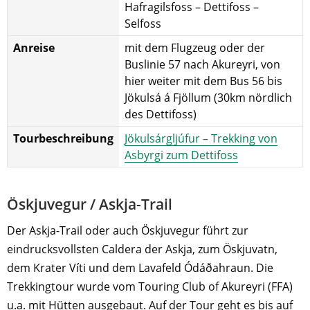
Hafragilsfoss – Dettifoss –
Selfoss
Anreise
mit dem Flugzeug oder der
Buslinie 57 nach Akureyri, von
hier weiter mit dem Bus 56 bis
Jökulsá á Fjöllum (30km nördlich
des Dettifoss)
Tourbeschreibung
Jökulsárgljúfur – Trekking von
Asbyrgi zum Dettifoss
Öskjuvegur / Askja-Trail
Der Askja-Trail oder auch Öskjuvegur führt zur
eindrucksvollsten Caldera der Askja, zum Öskjuvatn,
dem Krater Víti und dem Lavafeld Ódáðahraun. Die
Trekkingtour wurde vom Touring Club of Akureyri (FFA)
u.a. mit Hütten ausgebaut. Auf der Tour geht es bis auf