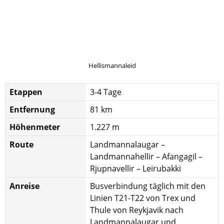
Hellismannaleid
Etappen
3-4 Tage
Entfernung
81 km
Höhenmeter
1.227 m
Route
Landmannalaugar –
Landmannahellir – Afangagil –
Rjupnavellir – Leirubakki
Anreise
Busverbindung täglich mit den
Linien T21-T22 von Trex und
Thule von Reykjavik nach
Landmannalaugar und