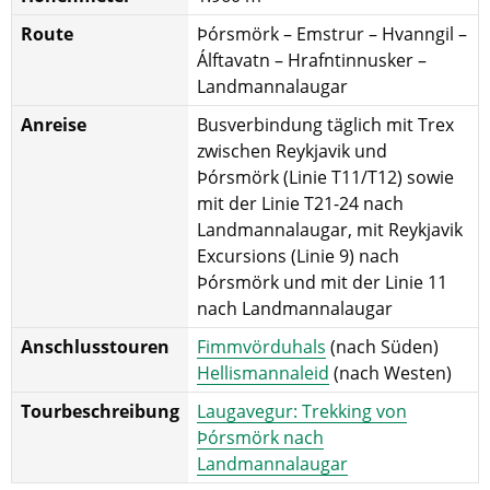
Route
Þórsmörk – Emstrur – Hvanngil –
Álftavatn – Hrafntinnusker –
Landmannalaugar
Anreise
Busverbindung täglich mit Trex
zwischen Reykjavik und
Þórsmörk (Linie T11/T12) sowie
mit der Linie T21-24 nach
Landmannalaugar, mit Reykjavik
Excursions (Linie 9) nach
Þórsmörk und mit der Linie 11
nach Landmannalaugar
Anschlusstouren
Fimmvörduhals
(nach Süden)
Hellismannaleid
(nach Westen)
Tourbeschreibung
Laugavegur: Trekking von
Þórsmörk nach
Landmannalaugar