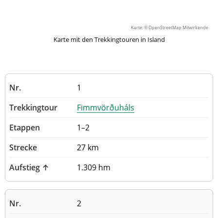
Karte: ©
OpenStreetMap Mitwirkende
Karte mit den Trekkingtouren in Island
1
Fimmvörðuháls
1–2
27 km
1.309 hm
2