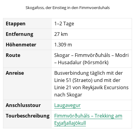
Skogafoss, der Einstieg in den Fimmvoerduhals
Etappen
1–2 Tage
Entfernung
27 km
Höhenmeter
1.309 m
Route
Skogar – Fimmvörðuháls – Modri
– Husadalur (Þórsmörk)
Anreise
Busverbindung täglich mit der
Linie 51 (Straeto) und mit der
Linie 21 von Reykjavik Excursions
nach Skogar
Anschlusstour
Laugavegur
Tourbeschreibung
Fimmvörðuháls – Trekking am
Eyjafjallajökull