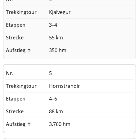
Kjalvegur
3–4
55 km
350 hm
5
Hornstrandir
4–6
88 km
3.760 hm