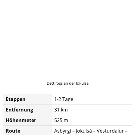
Dettifoss an der Jökulsá
Etappen
1-2 Tage
Entfernung
31 km
Höhenmeter
525 m
Route
Asbyrgi – Jökulsá – Vesturdalur –