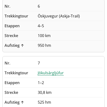
6
Öskjuvegur (Askja-Trail)
4–5
100 km
950 hm
7
Jökulsárgljúfur
1–2
30,8 km
525 hm