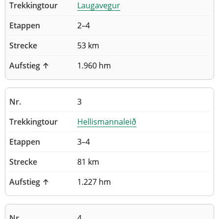
Laugavegur
2–4
53 km
1.960 hm
3
Hellismannaleið
3–4
81 km
1.227 hm
4