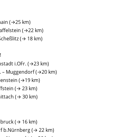
ain (→25 km)
affelstein (→22 km)
Scheßlitz (→ 18 km)
z
nstadt i.OFr. (→23 km)
r. – Muggendorf (→20 km)
enstein (→19 km)
ffstein (→ 23 km)
aittach (→ 30 km)
sbruck (→ 16 km)
rf b.Nürnberg (→ 22 km)