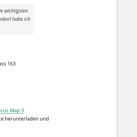
ie wichtigsten
nkerl habe ich
ass 163
ocus Map 3
rte herunterladen und