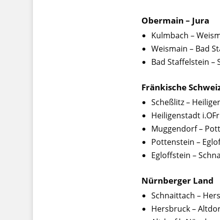
Obermain – Jura
Kulmbach – Weism
Weismain – Bad St
Bad Staffelstein – 
Fränkische Schwei
Scheßlitz – Heilige
Heiligenstadt i.OF
Muggendorf – Pott
Pottenstein – Eglo
Egloffstein – Schn
Nürnberger Land
Schnaittach – Her
Hersbruck – Altdo