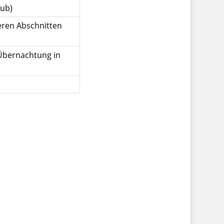
aub)
eren Abschnitten
 Übernachtung in