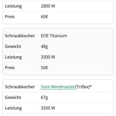
2800 W
60€
EOE Titanium
48g
3300 W
50€
Soto Windmaster
(Triflex)*
67g
3200 W