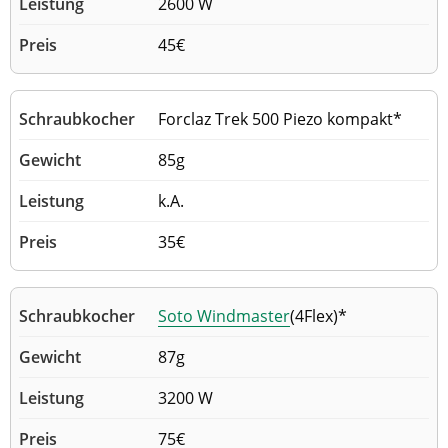
2600 W
45€
Forclaz Trek 500 Piezo kompakt*
85g
k.A.
35€
Soto Windmaster
(4Flex)*
87g
3200 W
75€