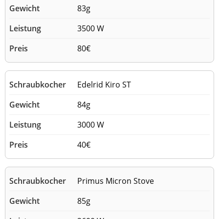
83g
3500 W
80€
Edelrid Kiro ST
84g
3000 W
40€
Primus Micron Stove
85g