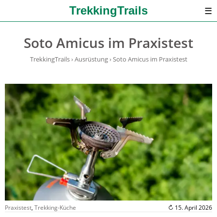
TrekkingTrails
☰
Soto Amicus im Praxistest
TrekkingTrails
›
Ausrüstung
›
Soto Amicus im Praxistest
Praxistest
,
Trekking-Küche
↻ 15. April 2026