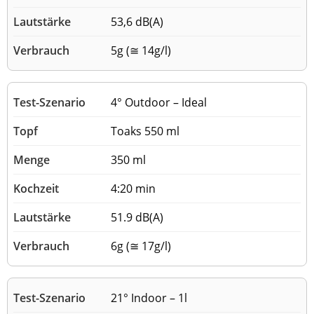
53,6 dB(A)
5g (≅ 14g/l)
4° Outdoor – Ideal
Toaks 550 ml
350 ml
4:20 min
51.9 dB(A)
6g (≅ 17g/l)
21° Indoor – 1l