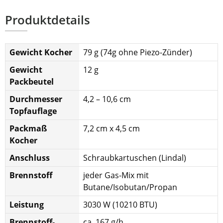
Produktdetails
Gewicht Kocher
79 g (74g ohne Piezo-Zünder)
Gewicht
12 g
Packbeutel
Durchmesser
4,2 – 10,6 cm
Topfauflage
Packmaß
7,2 cm x 4,5 cm
Kocher
Anschluss
Schraubkartuschen (Lindal)
Brennstoff
jeder Gas-Mix mit
Butane/Isobutan/Propan
Leistung
3030 W (10210 BTU)
Brennstoff-
ca. 167 g/h