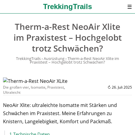
TrekkingTrails
☰
Therm-a-Rest NeoAir Xlite
im Praxistest – Hochgelobt
trotz Schwächen?
TrekkingTrails
›
Ausrüstung
›
Therm-a-Rest NeoAir Xlite im
Praxistest – Hochgelobt trotz Schwächen?
Die großen vier
,
Isomatte
,
Praxistest
,
↻ 26. Juli 2025
Ultraleicht
NeoAir Xlite: ultraleichte Isomatte mit Stärken und
Schwächen im Praxistest. Meine Erfahrungen zu
Knistern, Langelebigkeit, Komfort und Packmaß.
1
Technische Daten