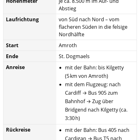
Höhenmeter
je ca. 8.500 m im Auf- und
Abstieg
Laufrichtung
von Süd nach Nord – vom
flacheren Süden in die felsige
Nordhälfte
Start
Amroth
Ende
St. Dogmaels
Anreise
mit der Bahn: bis Kilgetty
(5 km von Amroth)
mit dem Flugzeug: nach
Cardiff → Bus 905 zum
Bahnhof → Zug über
Bridgend nach Kilgetty (ca.
3:30 h)
Rückreise
mit der Bahn: Bus 405 nach
Cardigan → Bus T5 nach