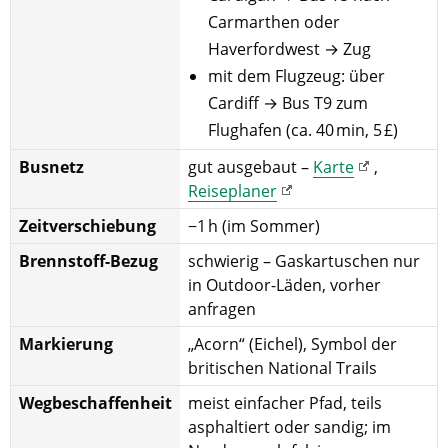
Carmarthen oder
Haverfordwest → Zug
mit dem Flugzeug: über
Cardiff → Bus T9 zum
Flughafen (ca. 40 min, 5 £)
Busnetz
gut ausgebaut –
Karte
,
Reiseplaner
Zeitverschiebung
−1 h (im Sommer)
Brennstoff-Bezug
schwierig – Gaskartuschen nur
in Outdoor-Läden, vorher
anfragen
Markierung
„Acorn“ (Eichel), Symbol der
britischen National Trails
Wegbeschaffenheit
meist einfacher Pfad, teils
asphaltiert oder sandig; im