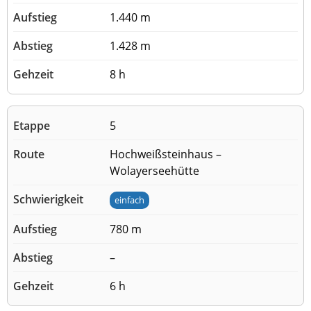
1.440 m
1.428 m
8 h
5
Hochweißsteinhaus –
Wolayerseehütte
einfach
780 m
–
6 h