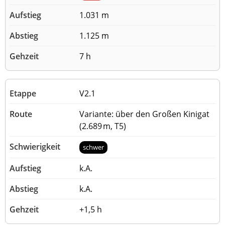
1.031 m
1.125 m
7 h
V2.1
Variante: über den Großen Kinigat
(2.689 m, T5)
schwer
k.A.
k.A.
+1,5 h