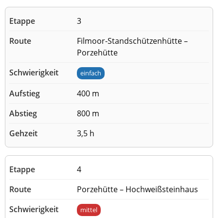
3
Filmoor-Standschützenhütte –
Porzehütte
einfach
400 m
800 m
3,5 h
4
Porzehütte – Hochweißsteinhaus
mittel