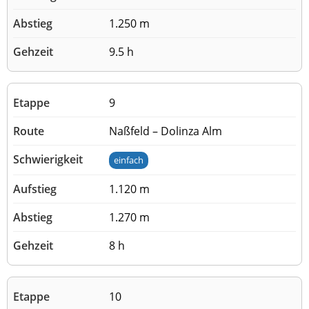
1.250 m
9.5 h
9
Naßfeld – Dolinza Alm
einfach
1.120 m
1.270 m
8 h
10