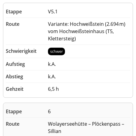
V5.1
Variante: Hochweißstein (2.694 m)
vom Hochweißsteinhaus (T5,
Klettersteig)
schwer
k.A.
k.A.
6,5 h
6
Wolayerseehütte – Plöckenpass –
Sillian