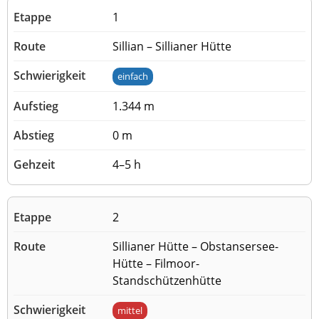
1
Sillian – Sillianer Hütte
einfach
1.344 m
0 m
4–5 h
2
Sillianer Hütte – Obstansersee-
Hütte – Filmoor-
Standschützenhütte
mittel