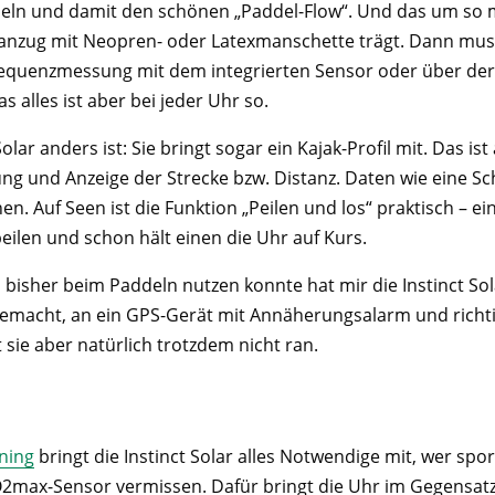
deln und damit den schönen „Paddel-Flow“. Und das um s
anzug mit Neopren- oder Latexmanschette trägt. Dann mus
requenzmessung mit dem integrierten Sensor oder über der
as alles ist aber bei jeder Uhr so.
Solar anders ist: Sie bringt sogar ein Kajak-Profil mit. Das i
ung und Anzeige der Strecke bzw. Distanz. Daten wie eine Sc
n. Auf Seen ist die Funktion „Peilen und los“ praktisch – e
eilen und schon hält einen die Uhr auf Kurs.
 bisher beim Paddeln nutzen konnte hat mir die Instinct Sol
emacht, an ein GPS-Gerät mit Annäherungsalarm und richt
ie aber natürlich trotzdem nicht ran.
ining
bringt die Instinct Solar alles Notwendige mit, wer sport
VO2max-Sensor vermissen. Dafür bringt die Uhr im Gegensatz