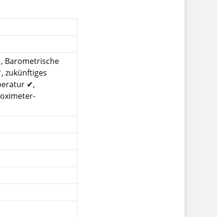
✔, Barometrische
, zukünftiges
eratur ✔,
soximeter-