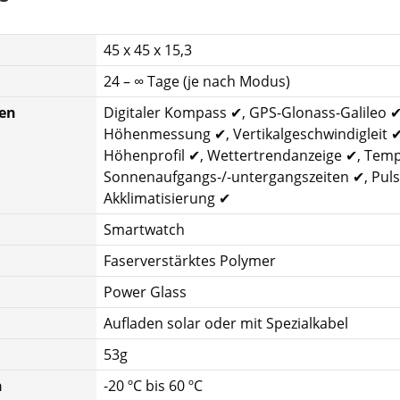
45 x 45 x 15,3
24 – ∞ Tage (je nach Modus)
nen
Digitaler Kompass ✔, GPS-Glonass-Galileo 
Höhenmessung ✔, Vertikalgeschwindigleit ✔
Höhenprofil ✔, Wettertrendanzeige ✔, Temp
Sonnenaufgangs-/-untergangszeiten ✔, Pul
Akklimatisierung ✔
Smartwatch
Faserverstärktes Polymer
Power Glass
Aufladen solar oder mit Spezialkabel
53g
h
-20 ºC bis 60 ºC