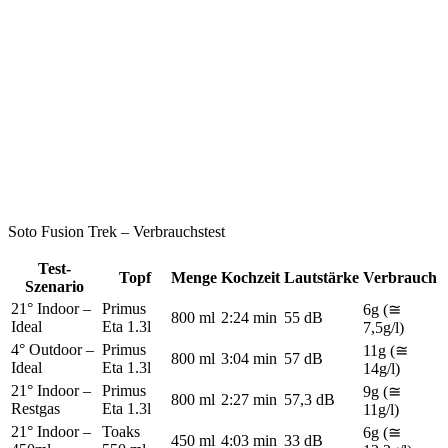
Soto Fusion Trek – Verbrauchstest
Test-
Topf
Menge
Kochzeit
Lautstärke
Verbrauch
Szenario
21° Indoor –
Primus
6g (≅
800 ml
2:24 min
55 dB
Ideal
Eta 1.3l
7,5g/l)
4° Outdoor –
Primus
11g (≅
800 ml
3:04 min
57 dB
Ideal
Eta 1.3l
14g/l)
21° Indoor –
Primus
9g (≅
800 ml
2:27 min
57,3 dB
Restgas
Eta 1.3l
11g/l)
21° Indoor –
Toaks
6g (≅
450 ml
4:03 min
33 dB