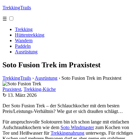
TrekkingTrails
☰
Trekking
Hüttentrekking
Wandern
Paddeln
Ausrüstung
Soto Fusion Trek im Praxistest
TrekkingTrails
›
Ausrüstung
›
Soto Fusion Trek im Praxistest
Praxistest
,
Trekking-Küche
↻ 13. März 2026
Der Soto Fusion Trek – der Schlauchkocher mit dem besten
Preis/Leistungs-Verhältnis? Wie gut er sich draußen schlägt…
Für anspruchsvolle Solotouren bin ich schon lange mit einfachen
Aufschraubkochern wie dem
Soto Windmaster
zum Kochen von
Tee und Heißwasser für
Trekkingnahrung
unterwegs. Für richtiges
Kochen und mehrere Personen darf es aber gerne ein stabilerer