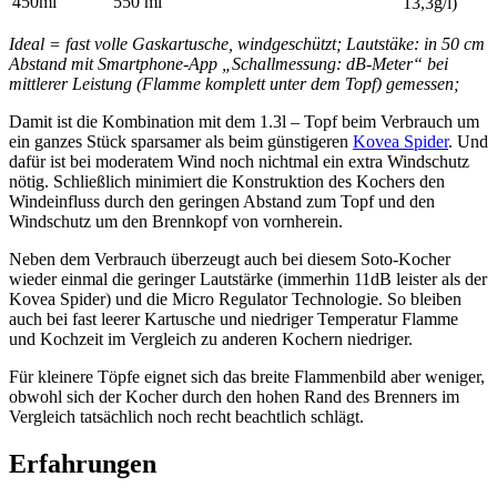
450ml
550 ml
13,3g/l)
Ideal = fast volle Gaskartusche, windgeschützt; Lautstäke: in 50 cm
Abstand mit Smartphone-App „Schallmessung: dB-Meter“ bei
mittlerer Leistung (Flamme komplett unter dem Topf) gemessen;
Damit ist die Kombination mit dem 1.3l – Topf beim Verbrauch um
ein ganzes Stück sparsamer als beim günstigeren
Kovea Spider
. Und
dafür ist bei moderatem Wind noch nichtmal ein extra Windschutz
nötig. Schließlich minimiert die Konstruktion des Kochers den
Windeinfluss durch den geringen Abstand zum Topf und den
Windschutz um den Brennkopf von vornherein.
Neben dem Verbrauch überzeugt auch bei diesem Soto-Kocher
wieder einmal die geringer Lautstärke (immerhin 11dB leister als der
Kovea Spider) und die Micro Regulator Technologie. So bleiben
auch bei fast leerer Kartusche und niedriger Temperatur Flamme
und Kochzeit im Vergleich zu anderen Kochern niedriger.
Für kleinere Töpfe eignet sich das breite Flammenbild aber weniger,
obwohl sich der Kocher durch den hohen Rand des Brenners im
Vergleich tatsächlich noch recht beachtlich schlägt.
Erfahrungen