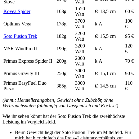
Stove
Watt
1550
Kovea Spider
168g
Ø 13,5 cm
60 €
Watt
3700
100
Optimus Vega
178g
k.A.
Watt
€
3260
Soto Fusion Trek
182g
Ø 15,5 cm
95 €
Watt
3200
120
MSR WindPro II
190g
k.A.
Watt
€
2000
Primus Express Spider II
200g
k.A.
70 €
Watt
3000
Primus Gravity III
250g
Ø 15,1 cm
90 €
Watt
Primus EasyFuel Duo
3000
110
385g
Ø 14,5 cm
Piezo
Watt
€
(Anm.: Herstellerangaben, Gewicht ohne Zubehör, ohne
Verbrauchsdaten (abhängig von Gasgemisch und Kochset)
Wie ihr sehen könnt hat der Soto Fusion Trek die zweithöchste
Leistung im Vergleichsfeld.
Beim Gewicht liegt der Soto Fusion Trek im Mittelfeld. Für
mich hat hier einfach das Preis-/Leistungsverhältnis gut