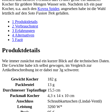
Kocher für größere Mengen Wasser sein. Nachdem ich ein paar
Kocher, u.a. auch den
Kovea Spider
, angesehen habe ist die Wahl
letztlich auf den
Soto Fusion Trek
gefallen.
1
Produktdetails
2
Verbrauchstest
3
Erfahrungen
4
Alternativen
5
Fazit
Produktdetails
Wie immer zunächst mal ein kurzer Blick auf die technischen Daten.
Die Gewichte habe ich selbst gewogen, im Vergleich zur
Artikelbeschreibung ist er dabei nur 3g schwerer.
Gewicht Kocher
182 g
Packbeutel
13 g
Durchmesser Topfauflage
15,5 cm
Packmaß Kocher
4,3 x 14 x 10 cm
Anschluss
Schraubkartuschen (Lindal-Ventil)
Leistung
3260 W*