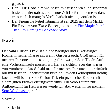
gepasst.
Den EOE Cobaltum wollte ich mir tatsächlich auch schonmal
bestellen, hier gab es aber lange Zeit Lieferprobleme so dass
er es einfach mangels Verfügbarkeit nicht geworden ist.
Der Firemaple Petrel Titanium ist seit 2025 auf dem Markt.
Ein Review von
Three Points
gibt es hier:
Fire Maple Petrel
Titanium Ultralight Backpack Stove
Fazit
Der
Soto Fusion Trek
ist ein hochwertiger und zuverlässiger
Kocher in seiner Klasse mit wenig Gasverbrauch. Groß genug für
mehrere Personen und stabil genug für etwas größere Töpfe. Auf
eine Vorheizschlaufe müssen wir hier verzichten, aber das war ja
von vornherein klar. Sobald man für mehrere Personen oder einfach
nur mit frischen Lebensmitteln bis rund um den Gefrierpunkt richtig
kochen will ist der Soto Fusion Trek ein praktischer Kocher mit
einem guten Preis-/Leistungsverhältnis. Für Solo-Touren zur
Aufbereitung für Heißwasser werde ich aber weiterhin zu meinem
Soto Windmaster
greifen.
Vorteile
leicht