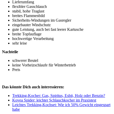
Lieferumfang
flexibler Gasschlauch
stabil, hohe Traglast
breites Flammenbild
Sicherheits-Windungen im Gasregler
eingebauter Windschutz
gute Leistung, auch bei fast leerer Kartusche
breite Topfauflage
hochwertige Verarbeitung
sehr leise
Nachteile
schwerer Beutel
keine Vorheizschlaufe für Winterbetrieb
Preis
Das könnte Dich auch interessieren:
Trekking-Kocher: Gas, Spiritus, Esbit, Holz oder Benzin?
Kovea Spider: leichter Schlauchkocher im Praxistest
Leichtes Trekking-Kochset: Wie ich 50% Gewicht eingespart
habe