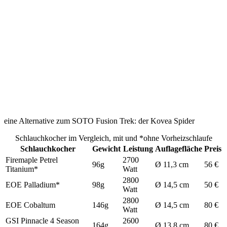
eine Alternative zum SOTO Fusion Trek: der Kovea Spider
Schlauchkocher im Vergleich, mit und *ohne Vorheizschlaufe
Schlauchkocher
Gewicht
Leistung
Auflagefläche
Preis
Firemaple Petrel
2700
96g
Ø 11,3 cm
56 €
Titanium*
Watt
2800
EOE Palladium*
98g
Ø 14,5 cm
50 €
Watt
2800
EOE Cobaltum
146g
Ø 14,5 cm
80 €
Watt
GSI Pinnacle 4 Season
2600
164g
Ø 13,8 cm
80 €