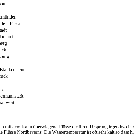
sau
Gemünden
le – Passau
tadt
ariaort
erg
uck
sburg
Blankenstein
ruck
nz
bermannstadt
nauwörth
n mit dem Kanu überwiegend Flüsse die ihren Ursprung irgendwo in d
ie Flüsse Nordbayerns. Die Wassertemperatur ist oft sehr kalt so dass 