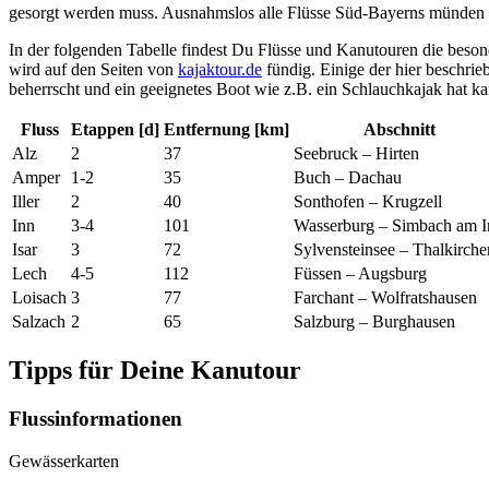
gesorgt werden muss. Ausnahmslos alle Flüsse Süd-Bayerns münden 
In der folgenden Tabelle findest Du Flüsse und Kanutouren die beson
wird auf den Seiten von
kajaktour.de
fündig. Einige der hier beschrie
beherrscht und ein geeignetes Boot wie z.B. ein Schlauchkajak hat kan
Fluss
Etappen [d]
Entfernung [km]
Abschnitt
Alz
2
37
Seebruck – Hirten
Amper
1-2
35
Buch – Dachau
Iller
2
40
Sonthofen – Krugzell
Inn
3-4
101
Wasserburg – Simbach am I
Isar
3
72
Sylvensteinsee – Thalkirche
Lech
4-5
112
Füssen – Augsburg
Loisach
3
77
Farchant – Wolfratshausen
Salzach
2
65
Salzburg – Burghausen
Tipps für Deine Kanutour
Flussinformationen
Gewässerkarten