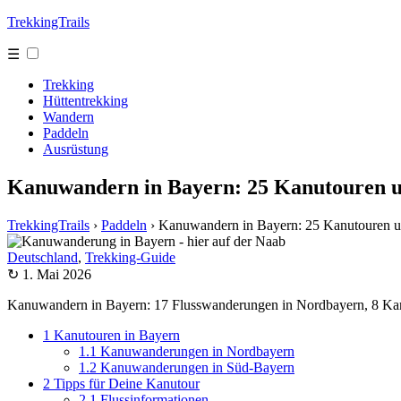
TrekkingTrails
☰
Trekking
Hüttentrekking
Wandern
Paddeln
Ausrüstung
Kanuwandern in Bayern: 25 Kanutouren u
TrekkingTrails
›
Paddeln
›
Kanuwandern in Bayern: 25 Kanutouren un
Deutschland
,
Trekking-Guide
↻ 1. Mai 2026
Kanuwandern in Bayern: 17 Flusswanderungen in Nordbayern, 8 Kanu
1
Kanutouren in Bayern
1.1
Kanuwanderungen in Nordbayern
1.2
Kanuwanderungen in Süd-Bayern
2
Tipps für Deine Kanutour
2.1
Flussinformationen