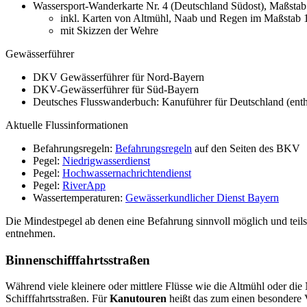
Wassersport-Wanderkarte Nr. 4 (Deutschland Südost), Maßsta
inkl. Karten von Altmühl, Naab und Regen im Maßstab 
mit Skizzen der Wehre
Gewässerführer
DKV Gewässerführer für Nord-Bayern
DKV-Gewässerführer für Süd-Bayern
Deutsches Flusswanderbuch: Kanuführer für Deutschland (enth
Aktuelle Flussinformationen
Befahrungsregeln:
Befahrungsregeln
auf den Seiten des BKV
Pegel:
Niedrigwasserdienst
Pegel:
Hochwassernachrichtendienst
Pegel:
RiverApp
Wassertemperaturen:
Gewässerkundlicher Dienst Bayern
Die Mindestpegel ab denen eine Befahrung sinnvoll möglich und teils
entnehmen.
Binnenschifffahrtsstraßen
Während viele kleinere oder mittlere Flüsse wie die Altmühl oder di
Schifffahrtsstraßen. Für
Kanutouren
heißt das zum einen besondere V