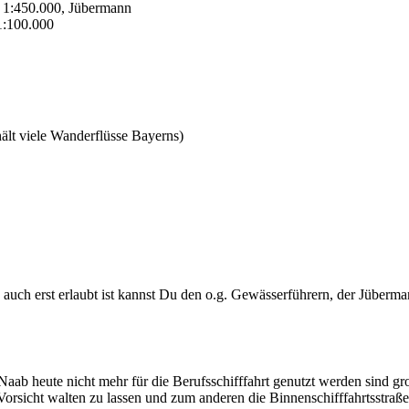
b 1:450.000, Jübermann
1:100.000
ält viele Wanderflüsse Bayerns)
 auch erst erlaubt ist kannst Du den o.g. Gewässerführern, der Jüber
e Naab heute nicht mehr für die Berufsschifffahrt genutzt werden sind
orsicht walten zu lassen und zum anderen die Binnenschifffahrtsstraß