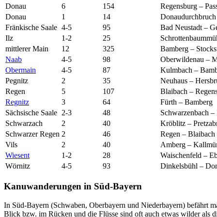
Donau
6
154
Regensburg – Pas
Donau
1
14
Donaudurchbruch
Fränkische Saale
4-5
95
Bad Neustadt – 
Ilz
1-2
25
Schrottenbaummüh
mittlerer Main
12
325
Bamberg – Stocks
Naab
4-5
98
Oberwildenau – M
Obermain
4-5
87
Kulmbach – Bamb
Pegnitz
2
35
Neuhaus – Hersbr
Regen
5
107
Blaibach – Regen
Regnitz
3
64
Fürth – Bamberg
Sächsische Saale
2-3
48
Schwarzenbach – 
Schwarzach
2
40
Kröblitz – Pretzab
Schwarzer Regen
2
46
Regen – Blaibach
Vils
2
40
Amberg – Kallmü
Wiesent
1-2
28
Waischenfeld – E
Wörnitz
4-5
93
Dinkelsbühl – Do
Kanuwanderungen in Süd-Bayern
In Süd-Bayern (Schwaben, Oberbayern und Niederbayern) befährt ma
Blick bzw. im Rücken und die Flüsse sind oft auch etwas wilder als d