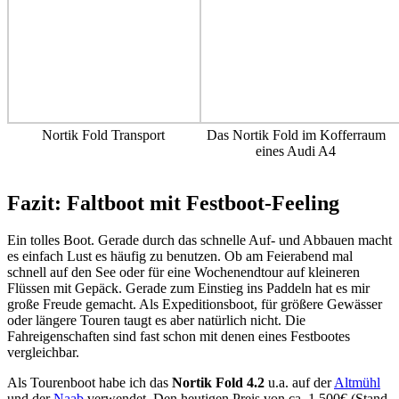
Nortik Fold Transport
Das Nortik Fold im Kofferraum
eines Audi A4
Fazit: Faltboot mit Festboot-Feeling
Ein tolles Boot. Gerade durch das schnelle Auf- und Abbauen macht
es einfach Lust es häufig zu benutzen. Ob am Feierabend mal
schnell auf den See oder für eine Wochenendtour auf kleineren
Flüssen mit Gepäck. Gerade zum Einstieg ins Paddeln hat es mir
große Freude gemacht. Als Expeditionsboot, für größere Gewässer
oder längere Touren taugt es aber natürlich nicht. Die
Fahreigenschaften sind fast schon mit denen eines Festbootes
vergleichbar.
Als Tourenboot habe ich das
Nortik Fold 4.2
u.a. auf der
Altmühl
und der
Naab
verwendet. Den heutigen Preis von ca. 1.500€ (Stand