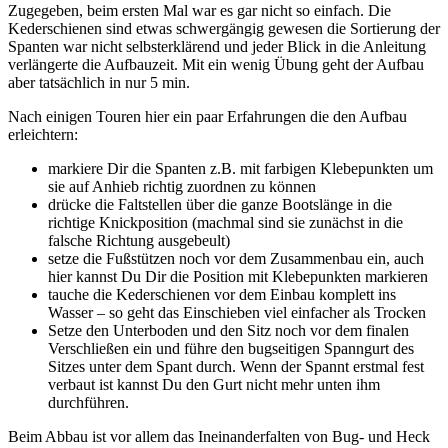
Zugegeben, beim ersten Mal war es gar nicht so einfach. Die
Kederschienen sind etwas schwergängig gewesen die Sortierung der
Spanten war nicht selbsterklärend und jeder Blick in die Anleitung
verlängerte die Aufbauzeit. Mit ein wenig Übung geht der Aufbau
aber tatsächlich in nur 5 min.
Nach einigen Touren hier ein paar Erfahrungen die den Aufbau
erleichtern:
markiere Dir die Spanten z.B. mit farbigen Klebepunkten um
sie auf Anhieb richtig zuordnen zu können
drücke die Faltstellen über die ganze Bootslänge in die
richtige Knickposition (machmal sind sie zunächst in die
falsche Richtung ausgebeult)
setze die Fußstützen noch vor dem Zusammenbau ein, auch
hier kannst Du Dir die Position mit Klebepunkten markieren
tauche die Kederschienen vor dem Einbau komplett ins
Wasser – so geht das Einschieben viel einfacher als Trocken
Setze den Unterboden und den Sitz noch vor dem finalen
Verschließen ein und führe den bugseitigen Spanngurt des
Sitzes unter dem Spant durch. Wenn der Spannt erstmal fest
verbaut ist kannst Du den Gurt nicht mehr unten ihm
durchführen.
Beim Abbau ist vor allem das Ineinanderfalten von Bug- und Heck