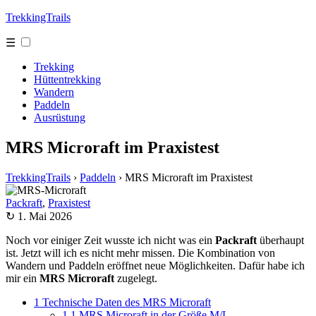
TrekkingTrails
☰
Trekking
Hüttentrekking
Wandern
Paddeln
Ausrüstung
MRS Microraft im Praxistest
TrekkingTrails
›
Paddeln
›
MRS Microraft im Praxistest
Packraft
,
Praxistest
↻ 1. Mai 2026
Noch vor einiger Zeit wusste ich nicht was ein
Packraft
überhaupt
ist. Jetzt will ich es nicht mehr missen. Die Kombination von
Wandern und Paddeln eröffnet neue Möglichkeiten. Dafür habe ich
mir ein
MRS Microraft
zugelegt.
1
Technische Daten des MRS Microraft
1.1
MRS Microraft in der Größe M/L