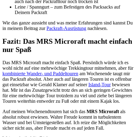
auch nach der Packrafttour noch trocken ist
Leine / Spanngurt – zum Befestigen des Packsacks auf
Deinem Packraft
Wie das ganze aussieht und was meine Erfahrungen sind kannst Du
in meinem Beitrag zur
Packraft-Ausrüstung
nachlesen.
Fazit: Das MRS Microraft macht einfach
nur Spaß
Das MRS Microraft macht einfach Spaß. Persönlich würde ich es
wohl nicht auf eine mehrwöchige Trekkingtour mitnehmen, aber für
kombinierte Wander- und Paddeltouren
am Wochenende taugt mir
das Packraft absolut. Aber auch auf längeren Touren ist es offenbar
gut einsetzbar wie Gerald Klamer auf seiner
Island-Tour
bewiesen
hat. Mir ist das Zusatzgewicht trotz des an sich geringen Gewichtes
für eine mehrwöchige Tour trotzdem zu viel und ziehe bei längeren
Touren weiterhin entweder zu Fuß oder mit einem Kajak los.
Auf meinen Wochenendtouren hat sich das
MRS Microraft
als
absolut robust erwiesen. Wahre Freude kommt in turbulentem
Wasser und bei Umsteigestellen auf. Ich reize die Möglichkeiten
sicher nicht aus, aber Freude macht es auf jeden Fall.